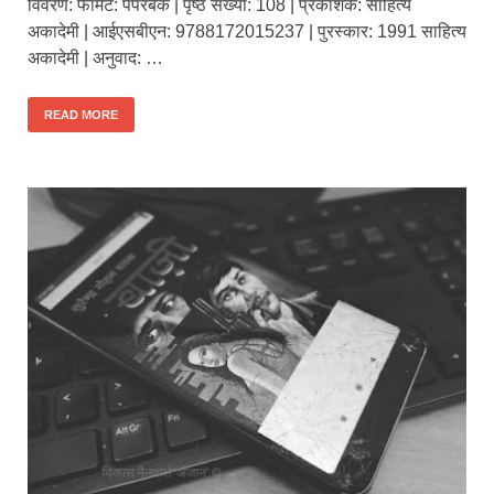
विवरण: फॉर्मेट: पेपरबैक | पृष्ठ संख्या: 108 | प्रकाशक: साहित्य
अकादेमी | आईएसबीएन: 9788172015237 | पुरस्कार: 1991 साहित्य
अकादेमी | अनुवाद: …
READ MORE