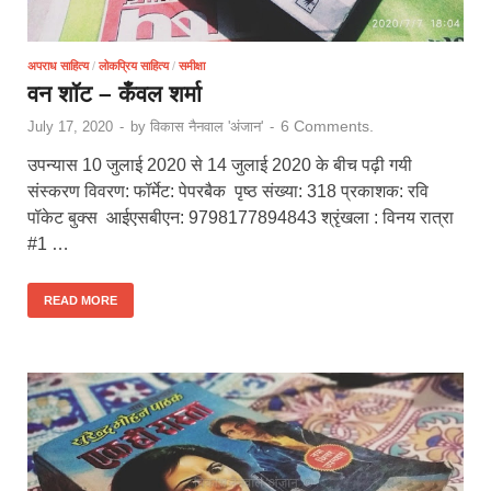
अपराध साहित्य
/
लोकप्रिय साहित्य
/
समीक्षा
वन शॉट – कँवल शर्मा
6 Comments.
July 17, 2020
-
by
विकास नैनवाल 'अंजान'
-
उपन्यास 10 जुलाई 2020 से 14 जुलाई 2020 के बीच पढ़ी गयी
संस्करण विवरण: फॉर्मेट: पेपरबैक पृष्ठ संख्या: 318 प्रकाशक: रवि
पॉकेट बुक्स आईएसबीएन: 9798177894843 श्रृंखला : विनय रात्रा
#1 …
READ MORE