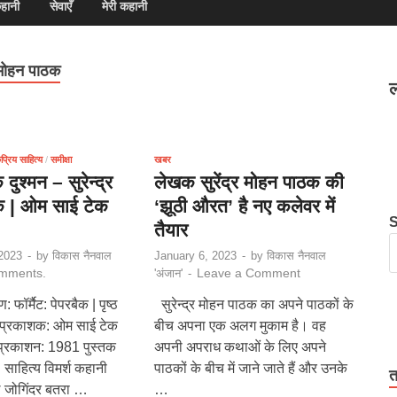
हानी
सेवाएँ
मेरी कहानी
 मोहन पाठक
ल
्रिय साहित्य
/
समीक्षा
खबर
 दुश्मन – सुरेन्द्र
लेखक सुरेंद्र मोहन पाठक की
क | ओम साई टेक
‘झूठी औरत’ है नए कलेवर में
तैयार
2023
-
by
विकास नैनवाल
January 6, 2023
-
by
विकास नैनवाल
mments.
Leave a Comment
'अंजान'
-
 फॉर्मैट: पेपरबैक | पृष्ठ
सुरेन्द्र मोहन पाठक का अपने पाठकों के
| प्रकाशक: ओम साई टेक
बीच अपना एक अलग मुकाम है। वह
म प्रकाशन: 1981 पुस्तक
अपनी अपराध कथाओं के लिए अपने
 साहित्य विमर्श कहानी
पाठकों के बीच में जाने जाते हैं और उनके
त
 जोगिंदर बतरा …
…