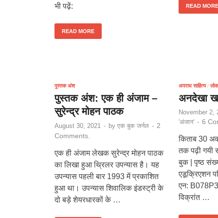
भी पढ़ें:
READ MOR
READ MORE
पुस्तक अंश
अपराध साहित्य
/
लोकप
पुस्तक अंश: एक ही अंजाम –
अनदेखा ख
सुरेन्द्र मोहन पाठक
November 2, 
6 Co
'अंजान'
-
2
August 30, 2021
-
by
एक बुक जर्नल
-
Comments.
किताब 30 अक्
तक पढ़ी गयी सं
एक ही अंजाम लेखक सुरेन्द्र मोहन पाठक
बुक | पृष्ठ स
का लिखा हुआ थ्रिलर उपन्यास है। यह
एडूक्रिएशन पब
उपन्यास पहली बार 1993 में प्रकाशित
एन: B078P3
हुआ था। उपन्यास शिवालिक इंडस्ट्री के
विक्रांत …
दो बड़े शेयरधारकों के …