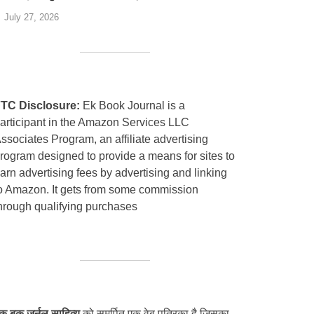
July 27, 2026
TC Disclosure:
Ek Book Journal is a
articipant in the Amazon Services LLC
ssociates Program, an affiliate advertising
rogram designed to provide a means for sites to
arn advertising fees by advertising and linking
o Amazon. It gets from some commission
hrough qualifying purchases
क बुक जर्नल साहित्य
को समर्पित एक वेब पत्रिका है जिसका