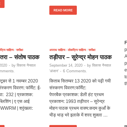
E
READ MORE
F
p
्रिय साहित्य
/
समीक्षा
अपराध साहित्य
/
लोकप्रिय साहित्य
/
समीक्षा
तरा – संतोष पाठक
तड़ीपार – सुरेन्द्र मोहन पाठक
A
p
2020
-
by
विकास नैनवाल
September 14, 2020
-
by
विकास नैनवाल
e
mments.
6 Comments.
'अंजान'
-
t
टूबर से 1 नवम्बर 2020
किताब सितम्बर 13 2020 को पढ़ी गयी
t
स्करण विवरण: फॉर्मेट: ई-
संस्करण विवरण:फॉर्मेट:
ंख्या: 232 | प्रकाशक:
पेपरबैक प्रकाशक: डेली हंट प्रथम
्लिशिंग | ए एस आई
प्रकाशन: 1993 तड़ीपार – सुरेन्द्र
WWRM | श्रृंखला:
मोहन पाठक प्रथम वाक्य:कदम कुआँ के
भीड़ भाड़ भरे इलाके में शरद शुक्ला …
ए