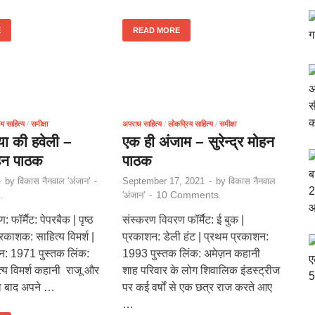
E
READ MORE
य साहित्य
/
समीक्षा
अपराध साहित्य
/
लोकप्रिय साहित्य
/
समीक्षा
या की हवेली –
एक ही अंजाम – सुरेन्द्र मोहन
मोहन पाठक
पाठक
-
by
विकास नैनवाल 'अंजान'
-
September 17, 2021
-
by
विकास नैनवाल
.
10 Comments.
'अंजान'
-
 फॉर्मैट: पेपरबैक | पृष्ठ
संस्करण विवरण फॉर्मैट: ई बुक |
्रकाशक: साहित्य विमर्श |
प्रकाशन: डेली हंट | प्रथम प्रकाशन:
न: 1971 पुस्तक लिंक:
1993 पुस्तक लिंक: अमेज़न कहानी
्य विमर्श कहानी राजू और
शाह परिवार के लोग शिवालिक इंडस्ट्रीज
नो बाद अपने …
पर कई वर्षों से एक छत्र राज करते आए
…