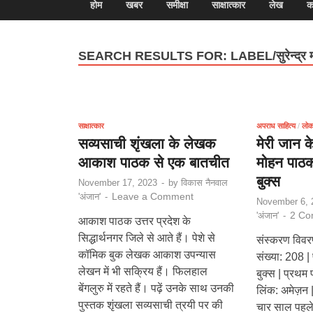
होम
खबर
समीक्षा
साक्षात्कार
लेख
क
SEARCH RESULTS FOR:
LABEL/सुरेन्द्र
साक्षात्कार
अपराध साहित्य
/
लोकप
सव्यसाची शृंखला के लेखक
मेरी जान के
आकाश पाठक से एक बातचीत
मोहन पाठ
बुक्स
November 17, 2023
-
by
विकास नैनवाल
Leave a Comment
'अंजान'
-
November 6, 
2 Co
'अंजान'
-
आकाश पाठक उत्तर प्रदेश के
सिद्धार्थनगर जिले से आते हैं। पेशे से
संस्करण विवरण:
कॉमिक बुक लेखक आकाश उपन्यास
संख्या: 208 
लेखन में भी सक्रिय हैं। फिलहाल
बुक्स | प्रथ
बेंगलुरु में रहते हैं। पढ़ें उनके साथ उनकी
लिंक: अमेज़न |
पुस्तक शृंखला सव्यसाची त्रयी पर की
चार साल पहले